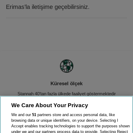
Erimas’la iletişime geçebilirsiniz.
Küresel ölçek
Stannah 40’tan fazla ülkede faaliyet göstermektedir
We Care About Your Privacy
We and our
51
partners store and access personal data, like
browsing data or unique identifiers, on your device. Selecting I
Accept enables tracking technologies to support the purposes shown
Ülke çapında hizmet
under we and our partners process data to provide. Selecting Reject