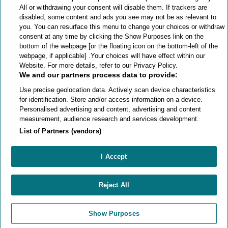
Türkiye’nin neresinde olursanız olun, size yardım etmek için
All or withdrawing your consent will disable them. If trackers are
hazırız.
disabled, some content and ads you see may not be as relevant to
you. You can resurface this menu to change your choices or withdraw
consent at any time by clicking the Show Purposes link on the
bottom of the webpage [or the floating icon on the bottom-left of the
webpage, if applicable] .Your choices will have effect within our
Website. For more details, refer to our Privacy Policy.
1.000.000 merdiven asansörü
We and our partners process data to provide:
Use precise geolocation data. Actively scan device characteristics
Stannah 1.000.000’den fazla merdiven asansörünün
kurulumunu gerçekleştirmiştir.
for identification. Store and/or access information on a device.
Personalised advertising and content, advertising and content
measurement, audience research and services development.
List of Partners (vendors)
Ürünler
Döner Merdiven Asansörleri
I Accept
Diğer bilgiler
Dış Mekân Merdiven Asansörleri
Düz Merdiven Asansörleri
Bize Ulaşın
Reject All
Stannah Hakkında
Merdiven Asansörü Satın Alma
Show Purposes
Stannah @ 2026