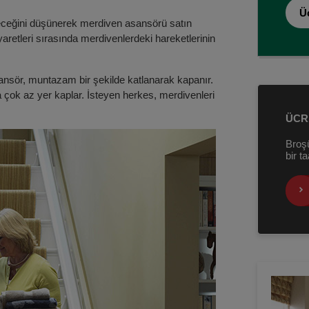
Üc
yeceğini düşünerek merdiven asansörü satın
iyaretleri sırasında merdivenlerdeki hareketlerinin
nsör, muntazam bir şekilde katlanarak kapanır.
a çok az yer kaplar. İsteyen herkes, merdivenleri
ÜCR
Broş
bir t