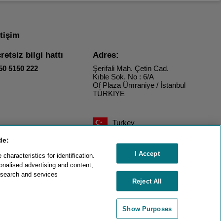
etişim
retsiz bilgi hattı
Adres:
50 5150 222
Şerifali Mah. Çetin Cad.
Kıble Sok. No : 6/A
Of Plaza Ümraniye / İstanbul
TÜRKİYE
Turkey
de:
I Accept
haracteristics for identification.
onalised advertising and content,
esearch and services
Reject All
Show Purposes