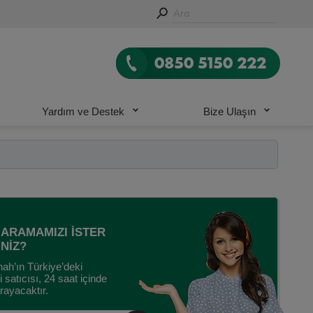
0850 5150 222
Yardım ve Destek
Bize Ulaşın
İ ARAMAMIZI İSTER
İNİZ?
ah’ın Türkiye’deki
li satıcısı, 24 saat içinde
arayacaktır.