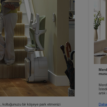
Merd
mus
Merdi
İsted
artı
, koltuğunuzu bir köşeye park etmenizi
Daha 