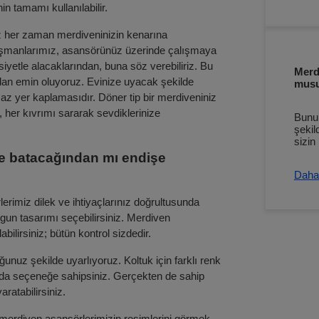
in tamamı kullanılabilir.
nız her zaman merdiveninizin kenarına
danışmanlarımız, asansörünüz üzerinde çalışmaya
iyetle alacaklarından, buna söz verebiliriz. Bu
Merdi
ndan emin oluyoruz. Evinize uyacak şekilde
mus
 az yer kaplamasıdır. Döner tip bir merdiveniniz
 her kıvrımı sararak sevdiklerinize
Bunu,
şekil
sizin
e batacağından mı endişe
Daha 
rimiz dilek ve ihtiyaçlarınız doğrultusunda
uygun tasarımı seçebilirsiniz. Merdiven
bilirsiniz; bütün kontrol sizdedir.
nuz şekilde uyarlıyoruz. Koltuk için farklı renk
ıda seçeneğe sahipsiniz. Gerçekten de sahip
atabilirsiniz.
ı merdiven asansörlerimizin resimlerini görmek