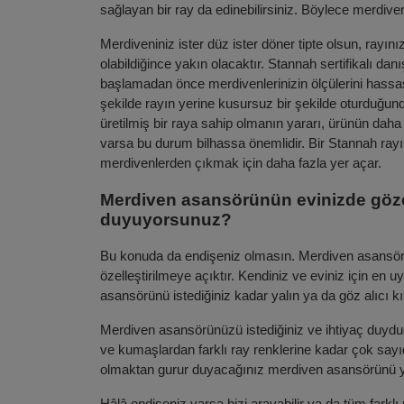
sağlayan bir ray da edinebilirsiniz. Böylece merdiven
Merdiveniniz ister düz ister döner tipte olsun, rayı
olabildiğince yakın olacaktır. Stannah sertifikalı 
başlamadan önce merdivenlerinizin ölçülerini hassas
şekilde rayın yerine kusursuz bir şekilde oturduğu
üretilmiş bir raya sahip olmanın yararı, ürünün daha
varsa bu durum bilhassa önemlidir. Bir Stannah rayı,
merdivenlerden çıkmak için daha fazla yer açar.
Merdiven asansörünün evinizde göz
duyuyorsunuz?
Bu konuda da endişeniz olmasın. Merdiven asansörle
özelleştirilmeye açıktır. Kendiniz ve eviniz için en 
asansörünü istediğiniz kadar yalın ya da göz alıcı kıla
Merdiven asansörünüzü istediğiniz ve ihtiyaç duyduğu
ve kumaşlardan farklı ray renklerine kadar çok say
olmaktan gurur duyacağınız merdiven asansörünü yar
Hâlâ endişeniz varsa bizi arayabilir ya da tüm farkl