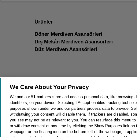
Ürünler
Döner Merdiven Asansörleri
Dış Mekân Merdiven Asansörleri
Düz Merdiven Asansörleri
We Care About Your Privacy
We and our
51
partners store and access personal data, like browsing d
identifiers, on your device. Selecting I Accept enables tracking technolo
purposes shown under we and our partners process data to provide. Sele
Koşullar ve Gizlilik
Çerez Politikası
Çerez bilgisi
Site
withdrawing your consent will disable them. If trackers are disabled, s
you see may not be as relevant to you. You can resurface this menu to
or withdraw consent at any time by clicking the Show Purposes link on 
webpage [or the floating icon on the bottom-left of the webpage, if appli