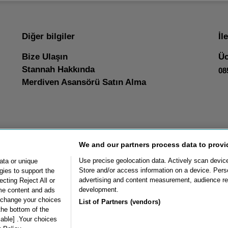
Diğer bilgiler
İl
Bize Ulaşın
Üc
Stannah Hakkında
08
Merdiven Asansörü Satın Alma
We and our partners process data to provi
Use precise geolocation data. Actively scan device c
ata or unique
Store and/or access information on a device. Pers
gies to support the
advertising and content measurement, audience r
cting Reject All or
 Haritası
Distribütör Olun
development.
ome content and ads
 change your choices
List of Partners (vendors)
the bottom of the
cable] .Your choices