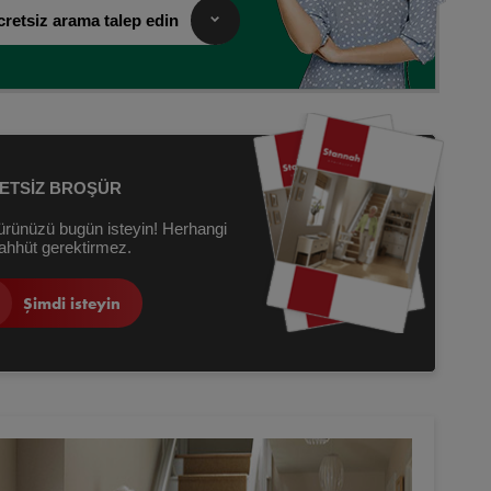
retsiz arama talep edin
ETSIZ BROŞÜR
ürünüzü bugün isteyin! Herhangi
aahhüt gerektirmez.
Şimdi isteyin