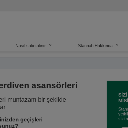
Nasıl satın alınır
Stannah Hakkında
rdiven asansörleri
SİZ
ri muntazam bir şekilde
MİS
lar
Stann
yetki
sizi 
nizden geçişleri
rsunuz?